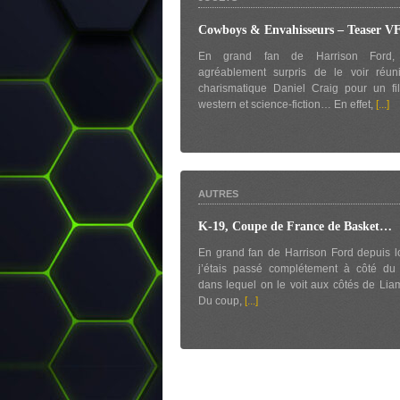
Cowboys & Envahisseurs – Teaser V
En grand fan de Harrison Ford, 
agréablement surpris de le voir réun
charismatique Daniel Craig pour un fi
western et science-fiction… En effet,
[...]
AUTRES
K-19, Coupe de France de Basket…
En grand fan de Harrison Ford depuis 
j’étais passé complétement à côté du 
dans lequel on le voit aux côtés de Li
Du coup,
[...]