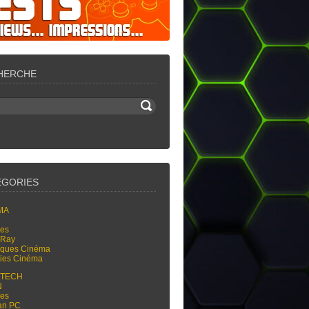
HERCHE
ÉGORIES
MA
res
-Ray
tiques Cinéma
ties Cinéma
-TECH
N
res
an PC