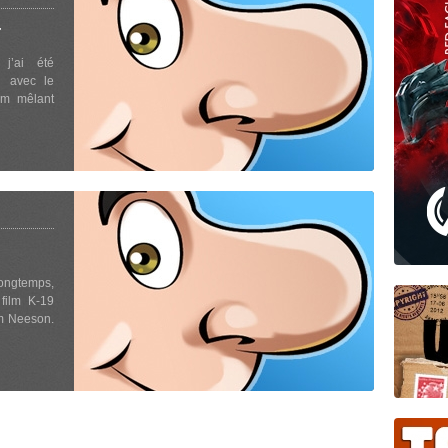
F
j’ai été
i avec le
lm mêlant
longtemps,
film K-19
am Neeson.