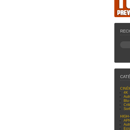
REC
CAT
CINÉ
4K
Aut
Blu
Cri
Sor
HIGH
AP
Aut
Ecr