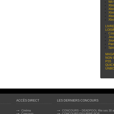
Wii
Xbo
Xbo
Xbo
Xbo
Xbo
LIVR
LOISI
Cos
Jeu
Jou
Par
Spo
MAGA
NON 
PS5
QUIC
UNBO
ACCÈS DIRECT
LES DERNIERS CONCOURS
Cinéma
CONCOURS – DEADPOOL fête ses 30 a
Concours
CONCOURS FIGURINE POP