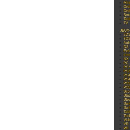
Min
Ord
Ord
Sma
Tabl
TV
JEUX
2D
3D
Aut
DS
Évé
Inte
NX
PC
PS 
PS
PS
PS
PS
PS
Sco
Sta
Ste
Swi
Swi
Tabl
Test
Vid
VR
Wii