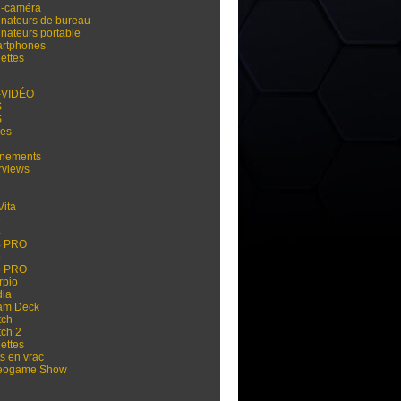
i-caméra
inateurs de bureau
inateurs portable
rtphones
ettes
-VIDÉO
S
S
res
nements
rviews
Vita
3
4
4 PRO
5
5 PRO
rpio
dia
am Deck
tch
tch 2
ettes
s en vrac
eogame Show