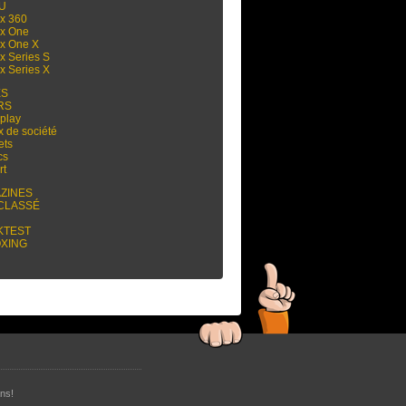
 U
x 360
x One
x One X
x Series S
x Series X
ES
RS
play
x de société
ets
cs
rt
ZINES
CLASSÉ
KTEST
XING
ns!