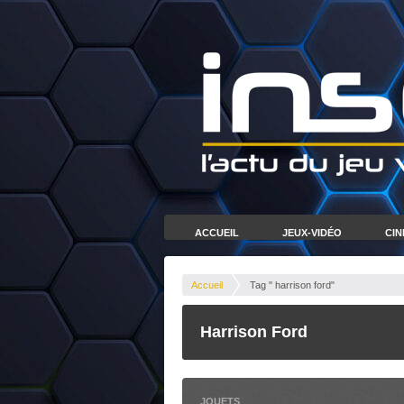
ACCUEIL
JEUX-VIDÉO
CI
Accueil
Tag " harrison ford"
Harrison Ford
JOUETS