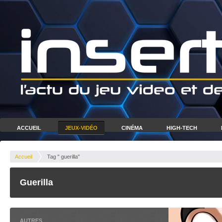
ACCUEIL
JEUX-VIDÉO
CINÉMA
HIGH-TECH
Accueil
Tag " guerilla"
Guerilla
AUTRES