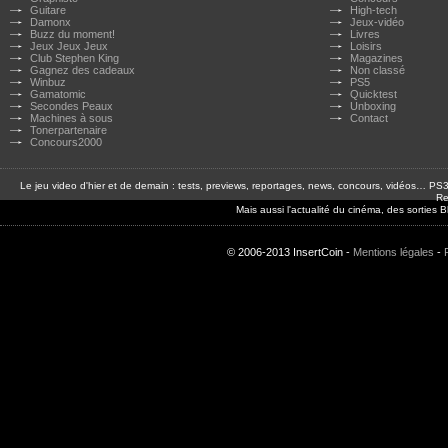
Guitare
High-tech
Damonx
Jeux-vidéo
Buzz du moment!
Livres
Jeux Jeux Jeux
Loisirs
Club Stephen King
Magazines
Gagnez des cadeaux
Non classé
Winbuz
PS5
Gamatomic
Quicktest
Secondes Peaux
Unboxing
Machines à sous
Contact
Tonerpartenaire
Concours2000
Le jeu video d'hier et de demain : tests, previews, reportages, news, concours, vidéos… P
Re
Mais aussi l'actualité du cinéma, des sorties
© 2006-2013 InsertCoin -
Mentions légales
-