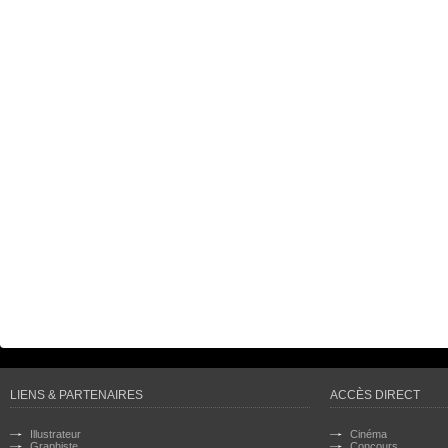
LIENS & PARTENAIRES
ACCÈS DIRECT
Illustrateur
Cinéma
Graphiste
Concours