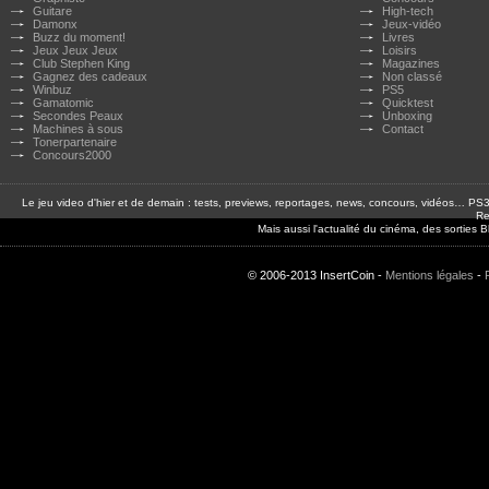
Guitare
High-tech
Damonx
Jeux-vidéo
Buzz du moment!
Livres
Jeux Jeux Jeux
Loisirs
Club Stephen King
Magazines
Gagnez des cadeaux
Non classé
Winbuz
PS5
Gamatomic
Quicktest
Secondes Peaux
Unboxing
Machines à sous
Contact
Tonerpartenaire
Concours2000
Le jeu video d'hier et de demain : tests, previews, reportages, news, concours, vidéos… P
Re
Mais aussi l'actualité du cinéma, des sorties
© 2006-2013 InsertCoin -
Mentions légales
-