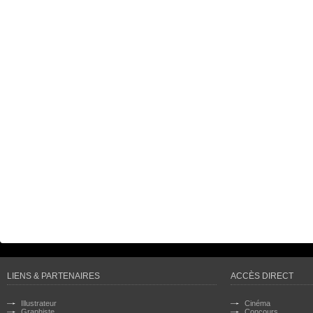
LIENS & PARTENAIRES
ACCÈS DIRECT
Illustrateur
Cinéma
Graphiste
Concours