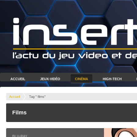
ACCUEIL
JEUX-VIDÉO
CINÉMA
HIGH-TECH
Accueil
Tag " films"
Films
BLU-RAY