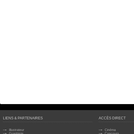
LIENS & PARTENAIRES
ACCÈS DIRECT
Illustrateur
Cinéma
Graphiste
Concours