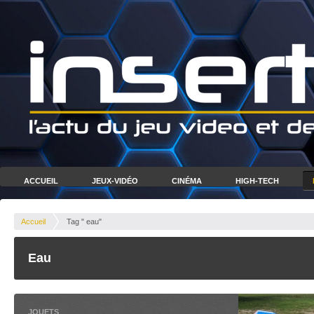
ACCUEIL
JEUX-VIDÉO
CINÉMA
HIGH-TECH
Accueil
Tag " eau"
Eau
JOUETS