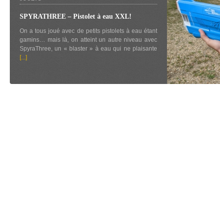
SPYRATHREE – Pistolet à eau XXL!
On a tous joué avec de petits pistolets à eau étant
gamins… mais là, on atteint un autre niveau avec
SpyraThree, un « blaster » à eau qui ne plaisante
[...]