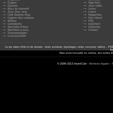
Guitare
High-tech
Damonx
Jeux-vidéo
Buzz du moment!
Livres
Jeux Jeux Jeux
Loisirs
Club Stephen King
Magazines
Gagnez des cadeaux
Non classé
Winbuz
PS5
Gamatomic
Quicktest
Secondes Peaux
Unboxing
Machines à sous
Contact
Tonerpartenaire
Concours2000
Le jeu video d'hier et de demain : tests, previews, reportages, news, concours, vidéos… P
Re
Mais aussi l'actualité du cinéma, des sorties
© 2006-2013 InsertCoin -
Mentions légales
-