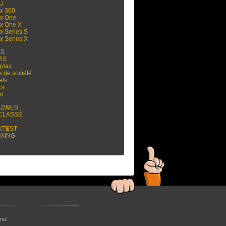
 U
x 360
x One
x One X
x Series S
x Series X
ES
RS
play
x de société
ets
cs
rt
ZINES
CLASSÉ
KTEST
XING
ns!