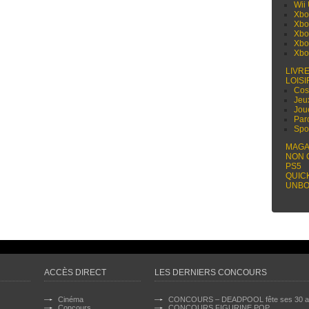
Wii
Xbo
Xbo
Xbo
Xbo
Xbo
LIVR
LOISI
Cos
Jeu
Jou
Par
Spo
MAGA
NON 
PS5
QUIC
UNBO
ACCÈS DIRECT
LES DERNIERS CONCOURS
Cinéma
CONCOURS – DEADPOOL fête ses 30 a
Concours
CONCOURS FIGURINE POP