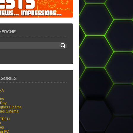
HERCHE
ÉGORIES
MA
res
-Ray
tiques Cinéma
ties Cinéma
-TECH
N
res
an PC