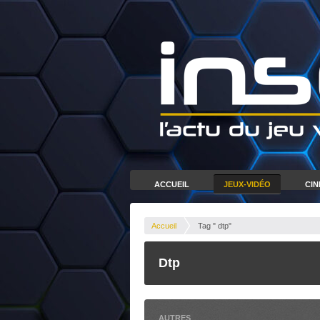
ACCUEIL
JEUX-VIDÉO
CI
Accueil
Tag " dtp"
Dtp
AUTRES