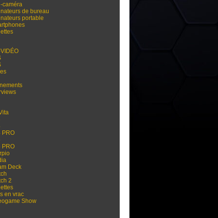
i-caméra
inateurs de bureau
inateurs portable
rtphones
ettes
-VIDÉO
S
S
res
nements
rviews
Vita
3
4
4 PRO
5
5 PRO
rpio
dia
am Deck
tch
tch 2
ettes
s en vrac
eogame Show