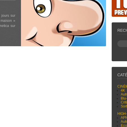
 jours sur
« maison »
netica sur
REC
CAT
CINÉ
4K
Aut
Blu
Cri
Sor
HIGH
AP
Aut
Ecr