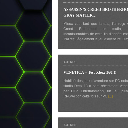
ASSASSIN’S CREED BROTHERHO
GRAY MATTER…
Mieux vaut tard que jamais, j’ai reçu 
Creed Brotherood ce matin,
incontournables de cette fin d’année che
J’ai reçu également le jeu d’aventure Gr
AUTRES
VENETICA – Test Xbox 360!!!
Habitué des jeux d’aventure sur PC not
studio Deck 13 a sorti récemment Venet
par DTP Entertainment), un jeu plutô
RPG/Action cette fois sur PC
[...]
AUTRES