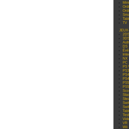
Min
Ord
Ord
Sma
Tabl
TV
JEUX
2D
3D
Aut
DS
Évé
Inte
NX
PC
PS 
PS
PS
PS
PS
PS
Sco
Sta
Ste
Swi
Swi
Tabl
Test
Vid
VR
Wii