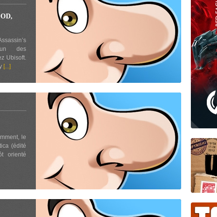
OD,
Assassin’s
 un des
z Ubisoft.
ay
[...]
amment, le
ica (édité
t orienté