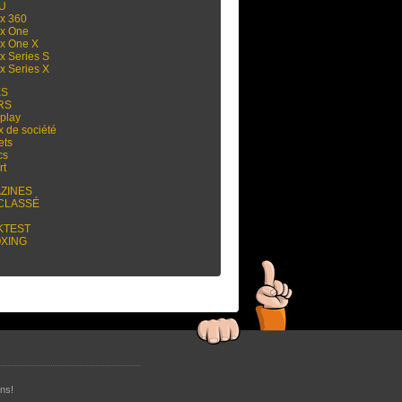
 U
x 360
x One
x One X
x Series S
x Series X
ES
RS
play
x de société
ets
cs
rt
ZINES
CLASSÉ
KTEST
XING
ns!