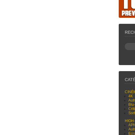
REC
CAT
CINÉ
4K
Aut
Blu
Cri
Sor
HIGH
AP
Aut
Ecr