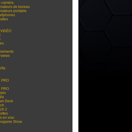
i-caméra
inateurs de bureau
inateurs portable
rtphones
ettes
-VIDÉO
S
S
res
nements
rviews
Vita
3
4
4 PRO
5
5 PRO
rpio
dia
am Deck
tch
tch 2
ettes
s en vrac
eogame Show