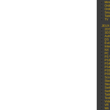
Min
Ord
Ord
Sma
Tabl
TV
JEUX
2D
3D
Aut
DS
Évé
Inte
NX
PC
PS 
PS
PS
PS
PS
PS
Sco
Sta
Ste
Swi
Swi
Tabl
Test
Vid
VR
Wii