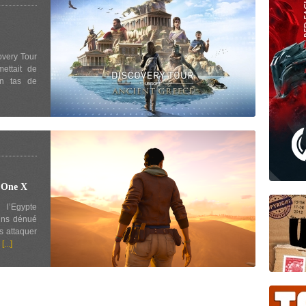
overy Tour
ettait de
un tas de
 One X
 l’Egypte
gins dénué
s attaquer
z
[...]