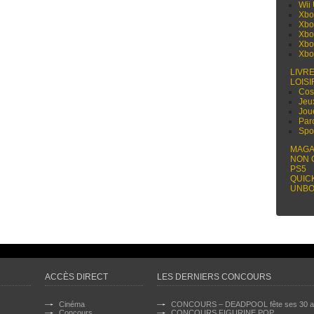
Wii
Xbo
Xbo
Xbo
Xbo
Xbo
LIVR
LOISI
Cos
Jeu
Jou
Par
Spo
MAGA
NON 
PS5
QUIC
UNBO
ACCÈS DIRECT
LES DERNIERS CONCOURS
Cinéma
CONCOURS – DEADPOOL fête ses 30 a
Concours
CONCOURS FIGURINE POP