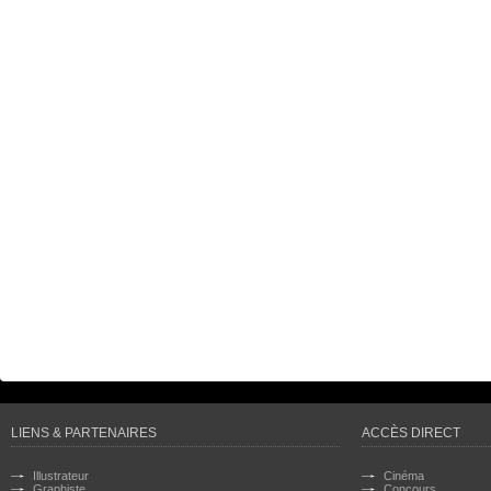
LIENS & PARTENAIRES
ACCÈS DIRECT
Illustrateur
Cinéma
Graphiste
Concours