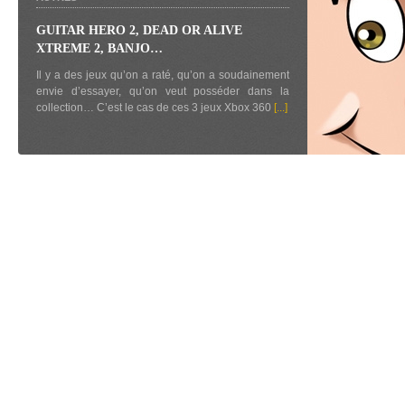
GUITAR HERO 2, DEAD OR ALIVE
XTREME 2, BANJO…
Il y a des jeux qu’on a raté, qu’on a soudainement
envie d’essayer, qu’on veut posséder dans la
collection… C’est le cas de ces 3 jeux Xbox 360
[...]