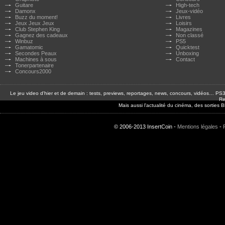
Guitare
High-tech
Damonx
Jeux-vidéo
Buzz du moment!
Livres
Jeux Jeux Jeux
Loisirs
Club Stephen King
Magazines
Gagnez des cadeaux
Non classé
Winbuz
PS5
Gamatomic
Quicktest
Secondes Peaux
Unboxing
Machines à sous
Contact
Tonerpartenaire
Concours2000
Le jeu video d'hier et de demain : tests, previews, reportages, news, concours, vidéos… P
Re
Mais aussi l'actualité du cinéma, des sorties
© 2006-2013 InsertCoin -
Mentions légales
-