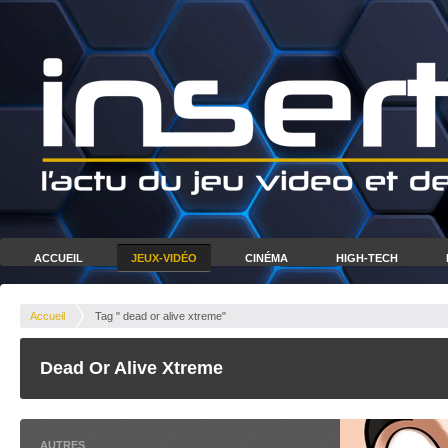
ACCUEIL
JEUX-VIDÉO
CINÉMA
HIGH-TECH
Accueil
Tag " dead or alive xtreme"
Dead Or Alive Xtreme
AUTRES