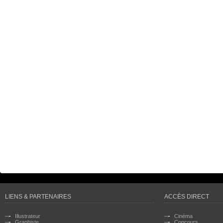
LIENS & PARTENAIRES
ACCÈS DIRECT
Illustrateur
Cinéma
Graphiste
Concours