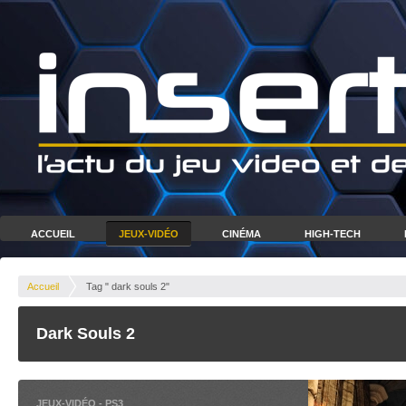
ACCUEIL
JEUX-VIDÉO
CINÉMA
HIGH-TECH
Accueil
Tag " dark souls 2"
Dark Souls 2
JEUX-VIDÉO
-
PS3