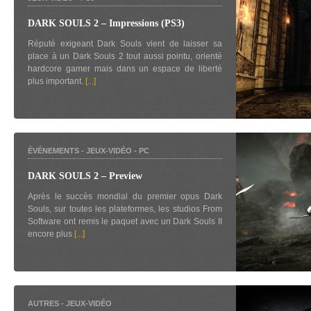
DARK SOULS 2 – Impressions (PS3)
Réputé exigeant Dark Souls vient de laisser sa
place à un Dark Souls 2 tout aussi pointu, orienté
hardcore gamer mais dans un espace de liberté
plus important.
[...]
ÉVÉNEMENTS
-
JEUX-VIDÉO
-
PC
DARK SOULS 2 – Preview
Après le succès mondial du premier opus Dark
Souls, sur toutes les plateformes, les studios From
Software ont remis le paquet avec un Dark Souls II
encore plus
[...]
AUTRES
-
JEUX-VIDÉO