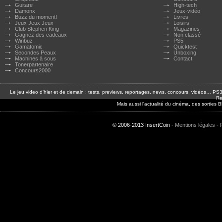
Guitare
High-tech
Damonx
Jeux-vidéo
Buzz du moment!
Livres
Jeux Jeux Jeux
Loisirs
Club Stephen King
Magazines
Gagnez des cadeaux
Non classé
Winbuz
PS5
Gamatomic
Quicktest
Secondes Peaux
Unboxing
Machines à sous
Contact
Tonerpartenaire
Concours2000
Le jeu video d'hier et de demain : tests, previews, reportages, news, concours, vidéos… P
Re
Mais aussi l'actualité du cinéma, des sorties
© 2006-2013 InsertCoin -
Mentions légales
-