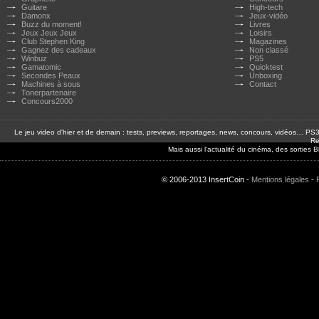
Guitare
High-tech
Damonx
Jeux-vidéo
Buzz du moment!
Livres
Jeux Jeux Jeux
Loisirs
Club Stephen King
Magazines
Gagnez des cadeaux
Non classé
Winbuz
PS5
Gamatomic
Quicktest
Secondes Peaux
Unboxing
Machines à sous
Contact
Tonerpartenaire
Concours2000
Le jeu video d'hier et de demain : tests, previews, reportages, news, concours, vidéos… P
Re
Mais aussi l'actualité du cinéma, des sorties
© 2006-2013 InsertCoin -
Mentions légales
-