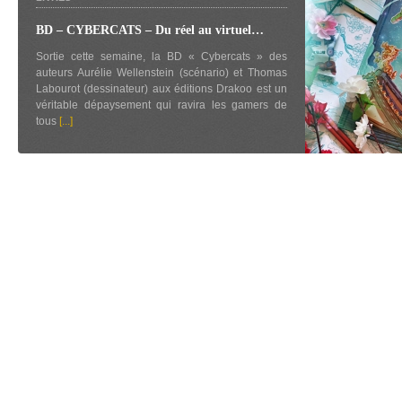
BD – CYBERCATS – Du réel au virtuel…
Sortie cette semaine, la BD « Cybercats » des
auteurs Aurélie Wellenstein (scénario) et Thomas
Labourot (dessinateur) aux éditions Drakoo est un
véritable dépaysement qui ravira les gamers de
tous
[...]