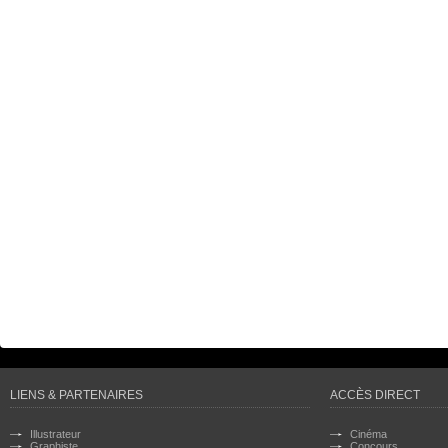
LIENS & PARTENAIRES
ACCÈS DIRECT
Illustrateur
Cinéma
Graphiste
Concours