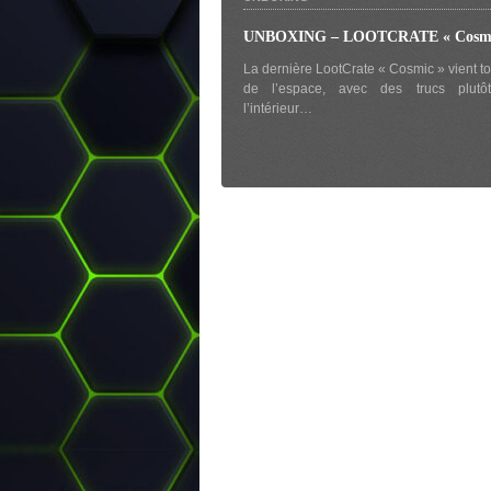
UNBOXING – LOOTCRATE « Cosmi
La dernière LootCrate « Cosmic » vient to
de l’espace, avec des trucs plutô
l’intérieur…