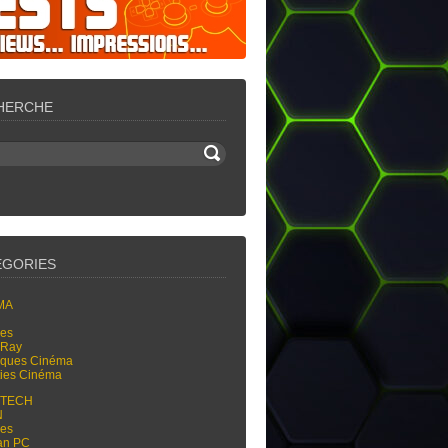
HERCHE
ÉGORIES
MA
res
-Ray
tiques Cinéma
ties Cinéma
-TECH
N
res
an PC