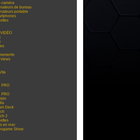
i-caméra
inateurs de bureau
inateurs portable
rtphones
ettes
-VIDÉO
S
S
res
nements
rviews
Vita
3
4
4 PRO
5
5 PRO
rpio
dia
am Deck
tch
tch 2
ettes
s en vrac
eogame Show