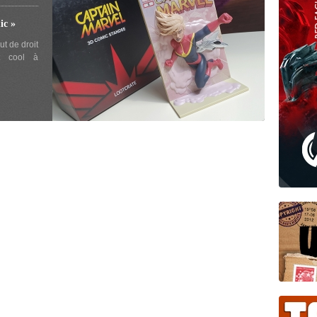
c »
ut de droit
t cool à