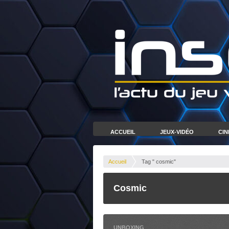
ACCUEIL
JEUX-VIDÉO
CI
Accueil
Tag " cosmic"
Cosmic
UNBOXING