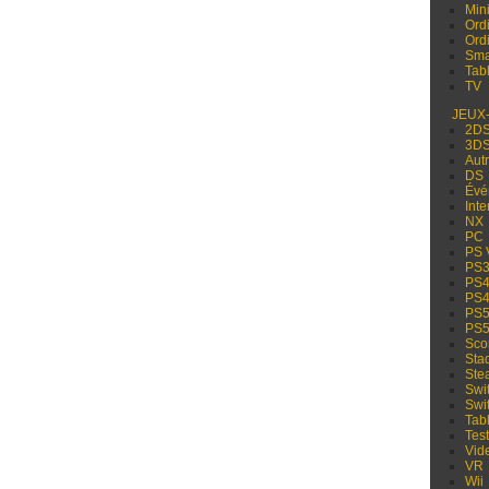
Min
Ord
Ord
Sma
Tabl
TV
JEUX
2D
3D
Aut
DS
Évé
Inte
NX
PC
PS 
PS
PS
PS
PS
PS
Sco
Sta
Ste
Swi
Swi
Tabl
Test
Vid
VR
Wii