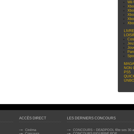
Wii
Xbo
Xbo
Xbo
Xbo
Xbo
LIVR
LOISI
Cos
Jeu
Jou
Par
Spo
MAGA
NON 
PS5
QUIC
UNBO
ACCÈS DIRECT
LES DERNIERS CONCOURS
Cinéma
CONCOURS – DEADPOOL fête ses 30 a
Concours
CONCOURS FIGURINE POP