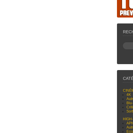
REC
CAT
CINÉ
4K
Aut
Blu
Cri
Sor
HIGH
AP
Aut
Ecr