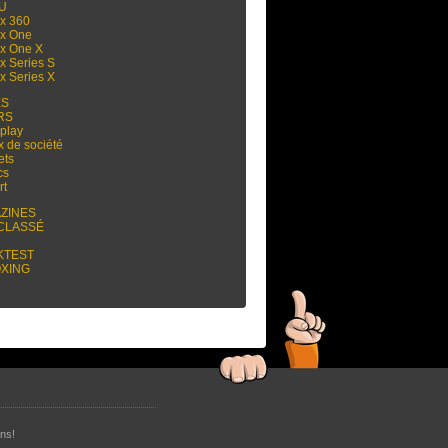
 U
x 360
x One
x One X
x Series S
x Series X
ES
RS
play
x de société
ets
cs
rt
ZINES
CLASSÉ
KTEST
XING
ns!