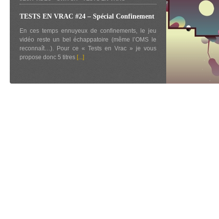
TESTS EN VRAC #24 – Spécial Confinement
En ces temps ennuyeux de confinements, le jeu
vidéo reste un bel échappatoire (même l’OMS le
reconnaît…). Pour ce « Tests en Vrac » je vous
propose donc 5 titres
[...]