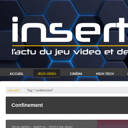
ACCUEIL
JEUX-VIDÉO
CINÉMA
HIGH-TECH
Accueil
Tag " confinement"
Confinement
JEUX-VIDÉO
-
SWITCH
-
TESTS EN VRAC