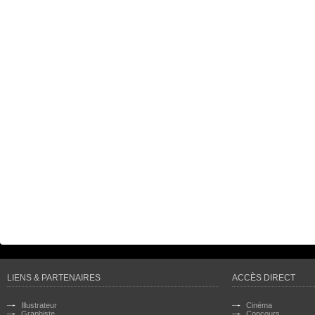
LIENS & PARTENAIRES
ACCÈS DIRECT
Illustrateur
Cinéma
Graphiste
Concours