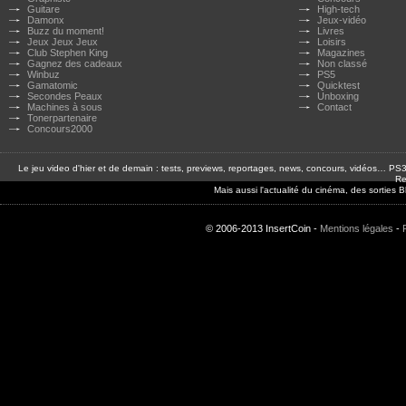
Guitare
High-tech
Damonx
Jeux-vidéo
Buzz du moment!
Livres
Jeux Jeux Jeux
Loisirs
Club Stephen King
Magazines
Gagnez des cadeaux
Non classé
Winbuz
PS5
Gamatomic
Quicktest
Secondes Peaux
Unboxing
Machines à sous
Contact
Tonerpartenaire
Concours2000
Le jeu video d'hier et de demain : tests, previews, reportages, news, concours, vidéos… P
Re
Mais aussi l'actualité du cinéma, des sorties
© 2006-2013 InsertCoin -
Mentions légales
-