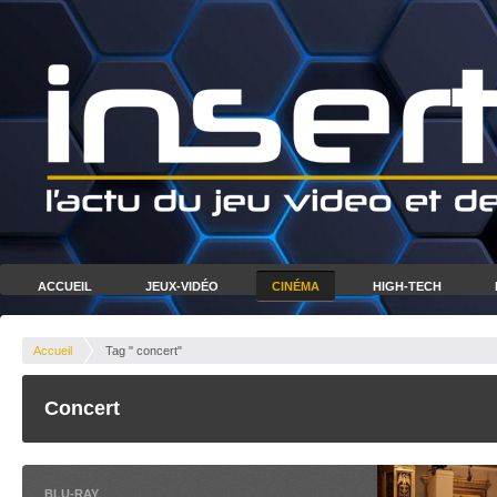
ACCUEIL
JEUX-VIDÉO
CINÉMA
HIGH-TECH
Accueil
Tag " concert"
Concert
BLU-RAY