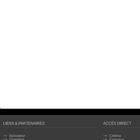
LIENS & PARTENAIRES
ACCÈS DIRECT
Illustrateur
Cinéma
Graphiste
Concours