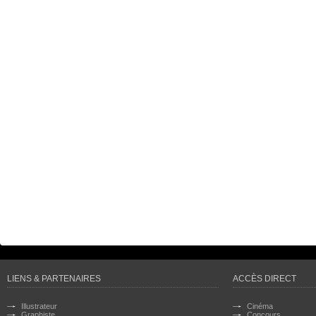
LIENS & PARTENAIRES
ACCÈS DIRECT
Illustrateur
Cinéma
Graphiste
Concours