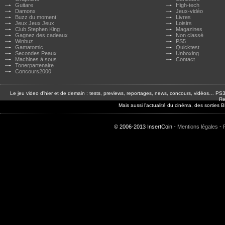
Guitare
High-tech
Damonx
Jeux-vidéo
Buzz du moment!
Livres
Jeux Jeux Jeux
Loisirs
Club Stephen King
Magazines
Gagnez des cadeaux
Non classé
Winbuz
PS5
Gamatomic
Quicktest
Secondes Peaux
Unboxing
Machines à sous
Contact
Tonerpartenaire
Concours2000
Le jeu video d'hier et de demain : tests, previews, reportages, news, concours, vidéos… P
Re
Mais aussi l'actualité du cinéma, des sorties
© 2006-2013 InsertCoin -
Mentions légales
-