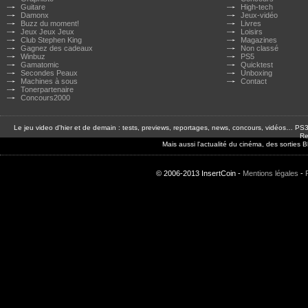
Guitare
High-tech
Damonx
Jeux-vidéo
Buzz du moment!
Livres
Jeux Jeux Jeux
Loisirs
Club Stephen King
Magazines
Gagnez des cadeaux
Non classé
Winbuz
PS5
Gamatomic
Quicktest
Secondes Peaux
Unboxing
Machines à sous
Contact
Tonerpartenaire
Concours2000
Le jeu video d'hier et de demain : tests, previews, reportages, news, concours, vidéos… P
Re
Mais aussi l'actualité du cinéma, des sorties
© 2006-2013 InsertCoin -
Mentions légales
-