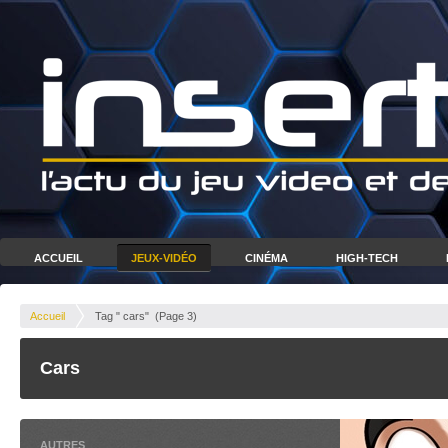
ACCUEIL
JEUX-VIDÉO
CINÉMA
HIGH-TECH
Accueil
Tag " cars"
(Page 3)
Cars
AUTRES