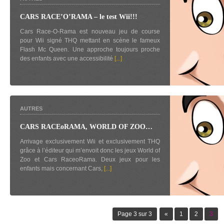
CARS RACE’O’RAMA – le test Wii!!!
Cars Race-O-Rama est nouveau jeu de course
pour Wii signé THQ mettant en scène le fameux
Flash Mc Queen. Une approche toujours proche
des enfants avec une accessibilité
[...]
AUTRES
CARS RACEoRAMA, WORLD OF ZOO…
Arrivage exclusivement Wii et exclusivement THQ
grâce à l’éditeur qui m’envoit donc les jeux World of
Zoo et Cars RaceoRama. Deux jeux pour les
enfants mais concernant Cars,
[...]
Page 3 sur 3
«
1
2
3