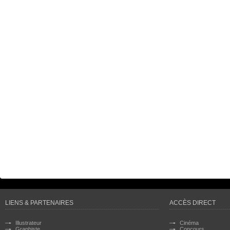
LIENS & PARTENAIRES
ACCÈS DIRECT
Illustrateur
Cinéma
Graphiste
Concours