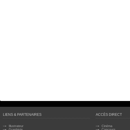
LIENS & PARTENAIRES
ACCÈS DIRECT
Illustrateur
Cinéma
Graphiste
Concours