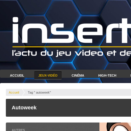
ACCUEIL
JEUX-VIDÉO
CINÉMA
HIGH-TECH
Accueil
Tag " autoweek"
Autoweek
AUTRES