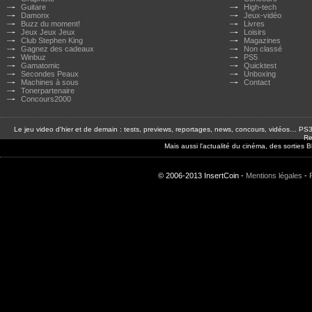
Guitare
High-tech
Damonx
Jeux-vidéo
Buzz du moment!
Livres
Jeux Jeux Jeux
Loisirs
Club Stephen King
Magazines
Gagnez des cadeaux
Non classé
Winbuz
PS5
Gamatomic
Quicktest
Secondes Peaux
Unboxing
Machines à sous
Contact
Tonerpartenaire
Concours2000
Le jeu video d'hier et de demain : tests, previews, reportages, news, concours, vidéos… P
Re
Mais aussi l'actualité du cinéma, des sorties
© 2006-2013 InsertCoin -
Mentions légales
-