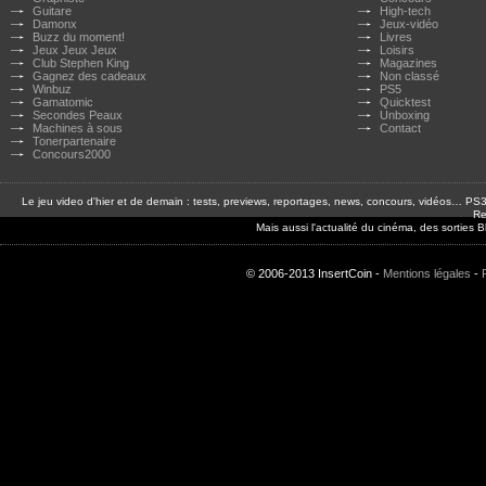
Guitare
High-tech
Damonx
Jeux-vidéo
Buzz du moment!
Livres
Jeux Jeux Jeux
Loisirs
Club Stephen King
Magazines
Gagnez des cadeaux
Non classé
Winbuz
PS5
Gamatomic
Quicktest
Secondes Peaux
Unboxing
Machines à sous
Contact
Tonerpartenaire
Concours2000
Le jeu video d'hier et de demain : tests, previews, reportages, news, concours, vidéos… P
Re
Mais aussi l'actualité du cinéma, des sorties
© 2006-2013 InsertCoin -
Mentions légales
-