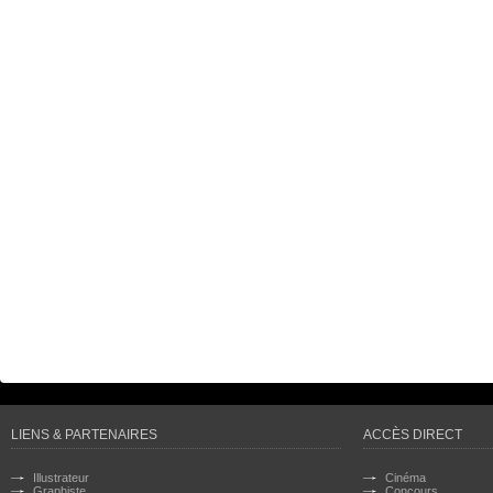
LIENS & PARTENAIRES
ACCÈS DIRECT
Illustrateur
Cinéma
Graphiste
Concours