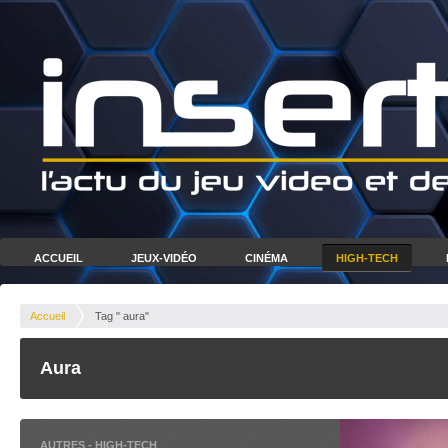
ACCUEIL
JEUX-VIDÉO
CINÉMA
HIGH-TECH
Accueil
Tag " aura"
Aura
AUTRES
-
HIGH-TECH