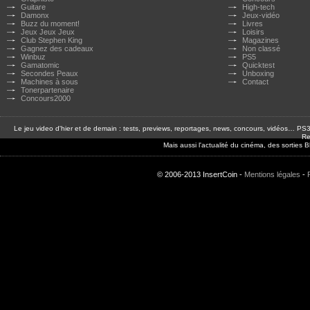
Guitare
High-tech
Damonx
Jeux-vidéo
Buzz du moment!
Livres
Jeux Jeux Jeux
Loisirs
Club Stephen King
Magazines
Gagnez des cadeaux
Non classé
Winbuz
PS5
Gamatomic
Quicktest
Secondes Peaux
Unboxing
Machines à sous
Contact
Tonerpartenaire
Concours2000
Le jeu video d'hier et de demain : tests, previews, reportages, news, concours, vidéos… P
Re
Mais aussi l'actualité du cinéma, des sorties
© 2006-2013 InsertCoin -
Mentions légales
-