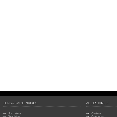
LIENS & PARTENAIRES
ACCÈS DIRECT
Illustrateur
Cinéma
Graphiste
Concours