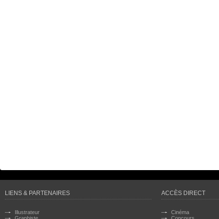
LIENS & PARTENAIRES
ACCÈS DIRECT
Illustrateur
Cinéma
Graphiste
Concours