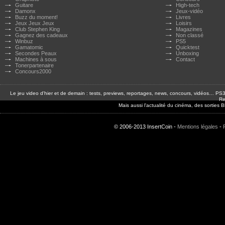
Guitare
High-tech
Damonx
Jeux-vidéo
Buzz du moment!
Livres
Jeux Jeux Jeux
Loisirs
Club Stephen King
Magazines
Gagnez des cadeaux
Non classé
Winbuz
PS5
Gamatomic
Quicktest
Secondes Peaux
Unboxing
Machines à sous
Contact
Tonerpartenaire
Concours2000
Le jeu video d'hier et de demain : tests, previews, reportages, news, concours, vidéos… P
Re
Mais aussi l'actualité du cinéma, des sorties
© 2006-2013 InsertCoin -
Mentions légales
-