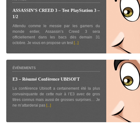
ASSASSIN’S CREED 3 – Test PlayStation 3 –
1/2
Attendu comme le messie par les gamers du
monde entier, Assassin’s Creed 3 sera
officiellement dans les bacs dès demain 31
octobre. Je vous en propose un test
[...]
ÉVÉNEMENTS
E3 – Résumé Conférence UBISOFT
La conférence Ubisoft a certainement été la plus
convainquante de cette nuir à l’E3 avec de gros
titres connus mais aussi de grosses surprises… Je
ne m’attarderai pas
[...]