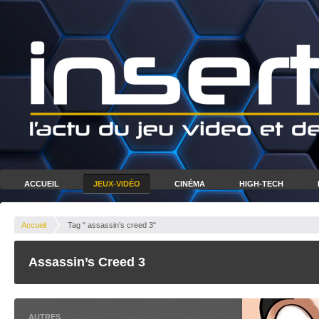
ACCUEIL
JEUX-VIDÉO
CINÉMA
HIGH-TECH
Accueil
Tag " assassin’s creed 3"
Assassin’s Creed 3
AUTRES