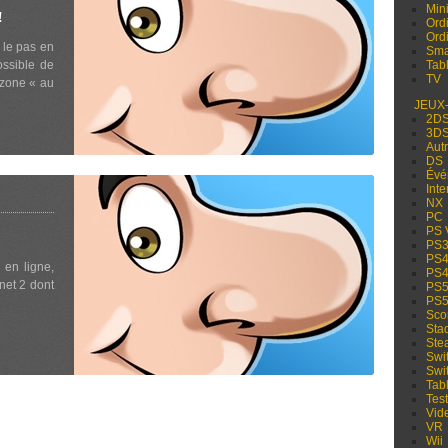
Min
!
Ord
Ord
 le pas en
Sma
ossible de
Tabl
TV
lzone « au
JEUX
2D
3D
Aut
DS
Évé
Inte
NX
PC
PS 
PS
PS
 en ligne,
PS
net 2 dont
PS
PS
Sco
Sta
Ste
Swi
Swi
Tabl
Test
Vid
VR
Wii