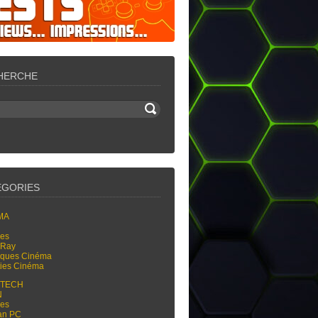
HERCHE
ÉGORIES
MA
res
-Ray
tiques Cinéma
ties Cinéma
-TECH
N
res
an PC