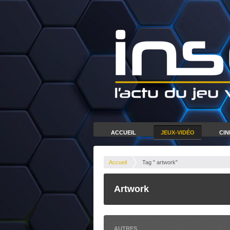
ACCUEIL
JEUX-VIDÉO
CI
Accueil
Tag " artwork"
Artwork
AUTRES