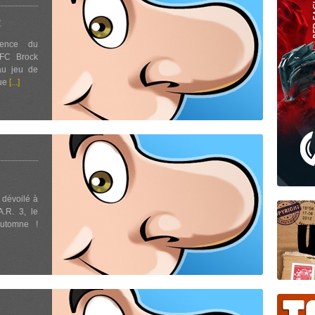
!
sence du
FC Brock
au jeu de
que
[...]
 dévoilé à
A.R. 3, le
automne !