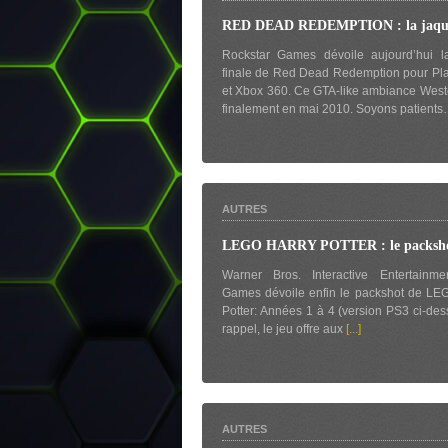
RED DEAD REDEMPTION : la jaque
Rockstar Games dévoile aujourd’hui la
finale de Red Dead Redemption pour Pla
et Xbox 360. Ce GTA-like ambiance Weste
finalement en mai 2010. Soyons patient
AUTRES
LEGO HARRY POTTER : le packsho
Warner Bros. Interactive Entertainm
Games dévoile enfin le packshot de LE
Potter: Années 1 à 4 (version PS3 ci-des
rappel, le jeu offre aux
[...]
AUTRES