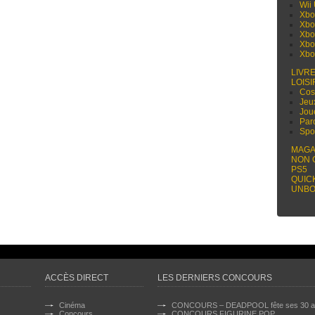
Wii
Xbo
Xbo
Xbo
Xbo
Xbo
LIVR
LOISI
Cos
Jeu
Jou
Par
Spo
MAGA
NON 
PS5
QUIC
UNBO
ACCÈS DIRECT
LES DERNIERS CONCOURS
Cinéma
CONCOURS – DEADPOOL fête ses 30 a
Concours
CONCOURS FIGURINE POP