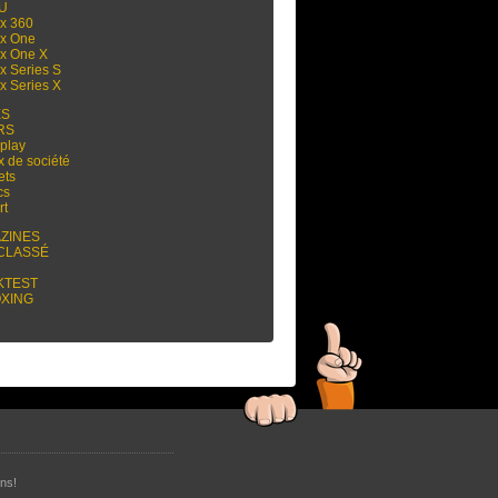
 U
x 360
x One
x One X
x Series S
x Series X
ES
RS
play
x de société
ets
cs
rt
ZINES
CLASSÉ
KTEST
XING
ns!