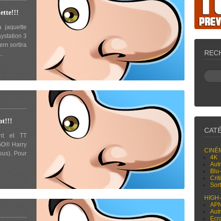
tte!!!
 jaquette
ystation 3
rn sortira
REC
s…
t!!!
CAT
ent et TT
GO® Harry
CINÉ
sus). Pour
4K
Aut
Blu
Cri
Sor
HIGH
AP
Aut
Ecr