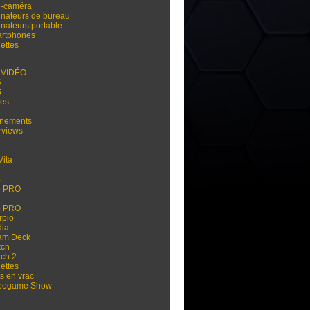
i-caméra
inateurs de bureau
inateurs portable
rtphones
ettes
-VIDÉO
S
S
res
nements
rviews
Vita
3
4
4 PRO
5
5 PRO
rpio
dia
am Deck
tch
tch 2
ettes
s en vrac
eogame Show