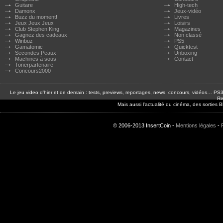
Guitare
High-tech
Damonx
Jeux-vidéo
Buzz du moment!
Livres
Jeux Jeux Jeux
Loisirs
Club Stephen King
Magazines
Gagnez des cadeaux
Non classé
Winbuz
PS5
Gamatomic
Quicktest
Secondes Peaux
Unboxing
Machines à sous
Contact
Tonerpartenaire
Concours2000
Le jeu video d'hier et de demain : tests, previews, reportages, news, concours, vidéos… P
Re
Mais aussi l'actualité du cinéma, des sorties
© 2006-2013 InsertCoin -
Mentions légales
-