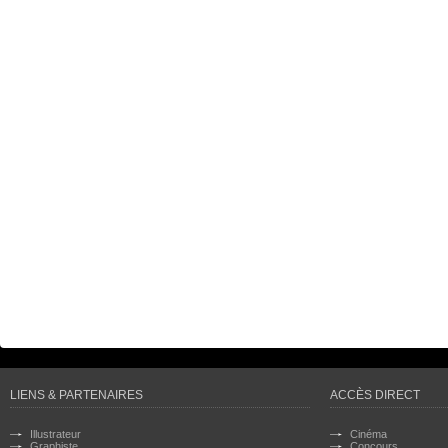
LIENS & PARTENAIRES
ACCÈS DIRECT
Illustrateur
Cinéma
Graphiste
Concours