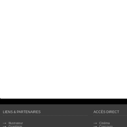
LIENS & PARTENAIRES
ACCÈS DIRECT
Illustrateur
Cinéma
Graphiste
Concours