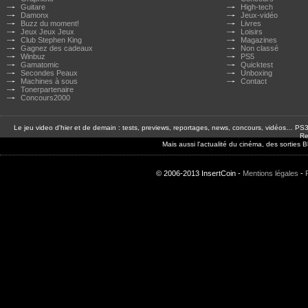
Guitare
High-tech
Damonx
Jeux-vidéo
Buzz du moment!
Livres
Jeux Jeux Jeux
Loisirs
Club Stephen King
Magazines
Gagnez des cadeaux
Non classé
Winbuz
PS5
Gamatomic
Quicktest
Secondes Peaux
Unboxing
Machines à sous
Contact
Tonerpartenaire
Concours2000
Le jeu video d'hier et de demain : tests, previews, reportages, news, concours, vidéos… P
Re
Mais aussi l'actualité du cinéma, des sorties
© 2006-2013 InsertCoin -
Mentions légales
-