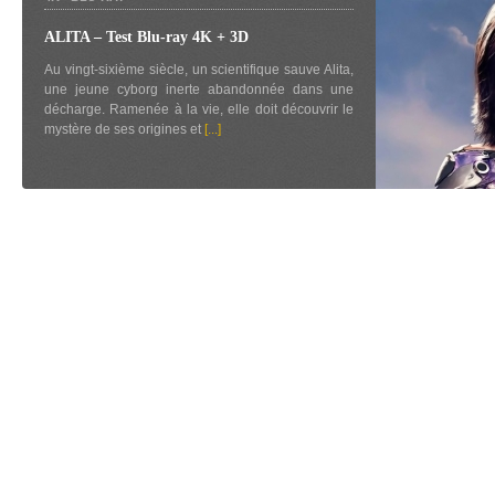
ALITA – Test Blu-ray 4K + 3D
Au vingt-sixième siècle, un scientifique sauve Alita,
une jeune cyborg inerte abandonnée dans une
décharge. Ramenée à la vie, elle doit découvrir le
mystère de ses origines et
[...]