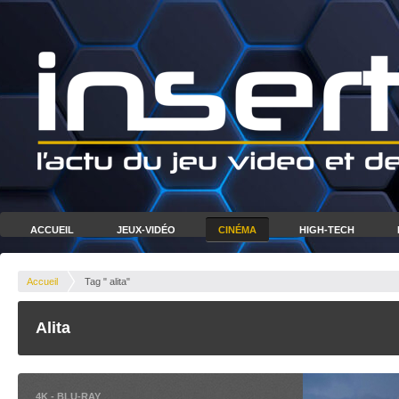
ACCUEIL
JEUX-VIDÉO
CINÉMA
HIGH-TECH
Accueil
Tag " alita"
Alita
4K
-
BLU-RAY