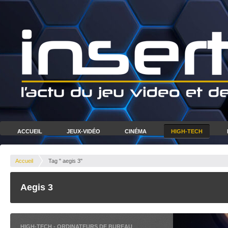
ACCUEIL
JEUX-VIDÉO
CINÉMA
HIGH-TECH
Accueil
Tag " aegis 3"
Aegis 3
HIGH-TECH
-
ORDINATEURS DE BUREAU