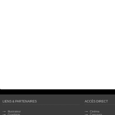
LIENS & PARTENAIRES
ACCÈS DIRECT
Illustrateur
Cinéma
Graphiste
Concours