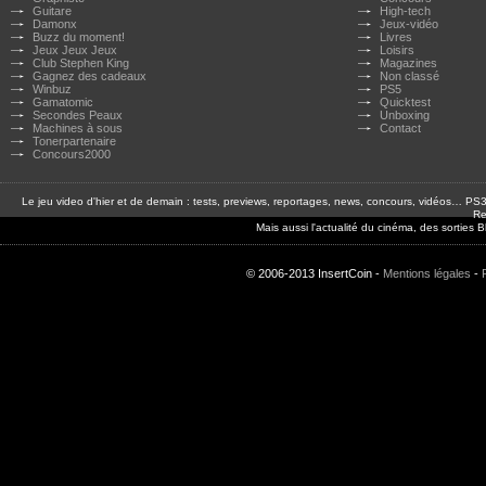
Guitare
High-tech
Damonx
Jeux-vidéo
Buzz du moment!
Livres
Jeux Jeux Jeux
Loisirs
Club Stephen King
Magazines
Gagnez des cadeaux
Non classé
Winbuz
PS5
Gamatomic
Quicktest
Secondes Peaux
Unboxing
Machines à sous
Contact
Tonerpartenaire
Concours2000
Le jeu video d'hier et de demain : tests, previews, reportages, news, concours, vidéos… P
Re
Mais aussi l'actualité du cinéma, des sorties
© 2006-2013 InsertCoin -
Mentions légales
-