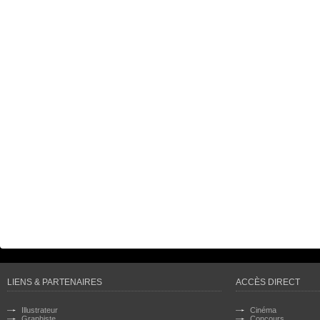
LIENS & PARTENAIRES
ACCÈS DIRECT
Illustrateur
Cinéma
Graphiste
Concours