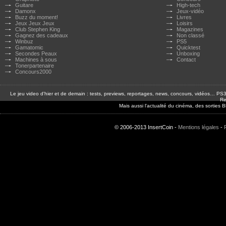
Guitare
High-tech
Damonx
Jeux-vidéo
Buzz du moment!
Livres
Jeux Jeux Jeux
Loisirs
Club Stephen King
Magazines
Gagnez des cadeaux
Non classé
Winbuz
PS5
Gamatomic
Quicktest
Secondes Peaux
Unboxing
Machines à sous
Contact
Tonerpartenaire
Concours2000
Le jeu video d'hier et de demain : tests, previews, reportages, news, concours, vidéos… P
Re
Mais aussi l'actualité du cinéma, des sorties
© 2006-2013 InsertCoin -
Mentions légales
-