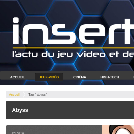
ACCUEIL
JEUX-VIDÉO
CINÉMA
HIGH-TECH
Accueil
Tag " abyss"
Abyss
PS VITA