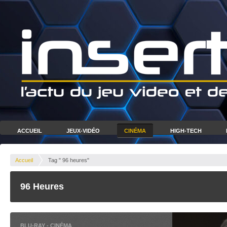
ACCUEIL
JEUX-VIDÉO
CINÉMA
HIGH-TECH
Accueil
Tag " 96 heures"
96 Heures
BLU-RAY
-
CINÉMA