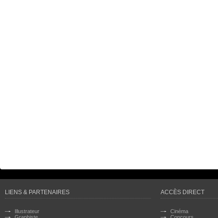
LIENS & PARTENAIRES
ACCÈS DIRECT
Illustrateur
Cinéma
Graphiste
Concours