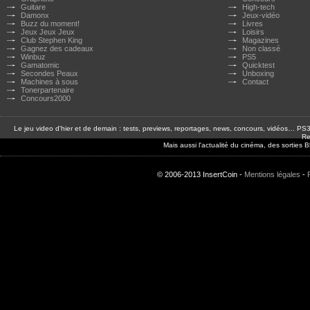
Guitare
High-tech
Damonx
Jeux-vidéo
Buzz du moment!
Livres
Jeux Jeux Jeux
Loisirs
Club Stephen King
Magazines
Gagnez des cadeaux
Non classé
Winbuz
PS5
Gamatomic
Quicktest
Secondes Peaux
Unboxing
Machines à sous
Contact
Tonerpartenaire
Concours2000
Le jeu video d'hier et de demain : tests, previews, reportages, news, concours, vidéos… P
Re
Mais aussi l'actualité du cinéma, des sorties
© 2006-2013 InsertCoin -
Mentions légales
-