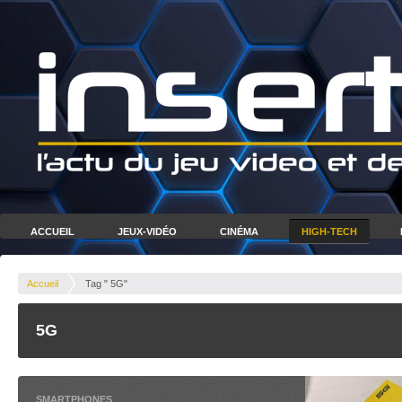
ACCUEIL
JEUX-VIDÉO
CINÉMA
HIGH-TECH
Accueil
Tag " 5G"
5G
SMARTPHONES