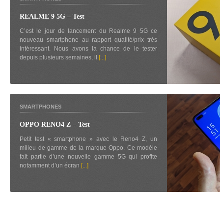
REALME 9 5G – Test
C’est le jour de lancement du Realme 9 5G ce
nouveau smartphone au rapport qualité/prix très
intéressant. Nous avons la chance de le tester
depuis plusieurs semaines, il
[...]
SMARTPHONES
OPPO RENO4 Z – Test
Petit test « smartphone » avec le Reno4 Z, un
milieu de gamme de la marque Oppo. Ce modèle
fait partie d’une nouvelle gamme 5G qui profite
notamment d’un écran
[...]