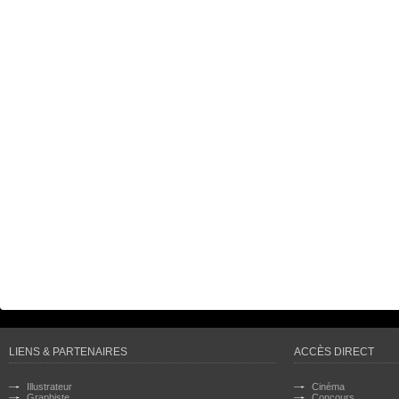
LIENS & PARTENAIRES
ACCÈS DIRECT
Illustrateur
Cinéma
Graphiste
Concours