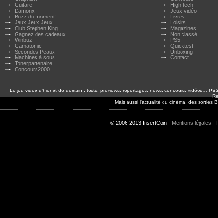
Guitare
High-tech
Damonx
Jeux-vidéo
Buzz du moment!
Livres
Jeux Jeux Jeux
Loisirs
Club Stephen King
Magazines
Gagnez des cadeaux
Non classé
Winbuz
PS5
Gamatomic
Quicktest
Secondes Peaux
Unboxing
Machines à sous
Contact
Tonerpartenaire
Concours2000
Le jeu video d'hier et de demain : tests, previews, reportages, news, concours, vidéos… P
Re
Mais aussi l'actualité du cinéma, des sorties
© 2006-2013 InsertCoin -
Mentions légales
-