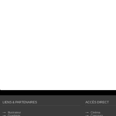
LIENS & PARTENAIRES
ACCÈS DIRECT
Illustrateur
Cinéma
Graphiste
Concours