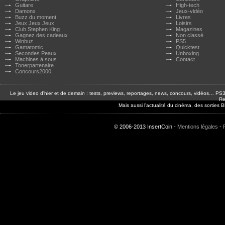
Guitare
High-tech
Damonx
Jeux-vidéo
Buzz du moment!
Livres
Jeux Jeux Jeux
Loisirs
Club Stephen King
Magazines
Gagnez des cadeaux
Non classé
Winbuz
PS5
Gamatomic
Quicktest
Secondes Peaux
Unboxing
Machines à sous
Contact
Tonerpartenaire
Concours2000
Le jeu video d'hier et de demain : tests, previews, reportages, news, concours, vidéos… P
Re
Mais aussi l'actualité du cinéma, des sorties
© 2006-2013 InsertCoin -
Mentions légales
-