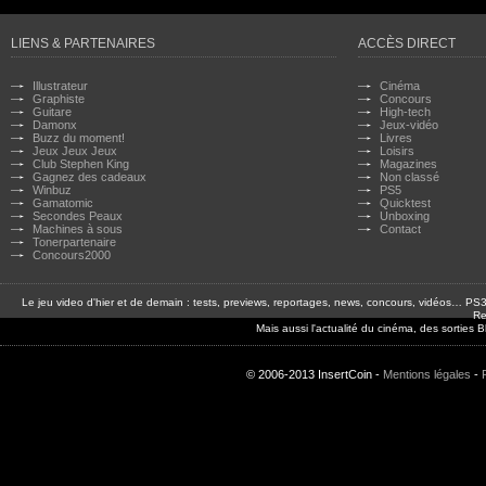
LIENS & PARTENAIRES
ACCÈS DIRECT
Illustrateur
Cinéma
Graphiste
Concours
Guitare
High-tech
Damonx
Jeux-vidéo
Buzz du moment!
Livres
Jeux Jeux Jeux
Loisirs
Club Stephen King
Magazines
Gagnez des cadeaux
Non classé
Winbuz
PS5
Gamatomic
Quicktest
Secondes Peaux
Unboxing
Machines à sous
Contact
Tonerpartenaire
Concours2000
Le jeu video d'hier et de demain : tests, previews, reportages, news, concours, vidéos… P
Re
Mais aussi l'actualité du cinéma, des sorties
© 2006-2013 InsertCoin -
Mentions légales
-