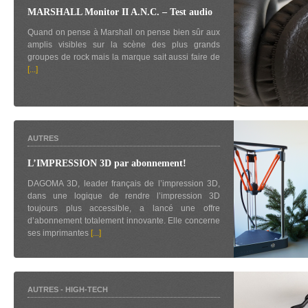
MARSHALL Monitor II A.N.C. – Test audio
Quand on pense à Marshall on pense bien sûr aux
amplis visibles sur la scène des plus grands
groupes de rock mais la marque sait aussi faire de
[...]
AUTRES
L’IMPRESSION 3D par abonnement!
DAGOMA 3D, leader français de l’impression 3D,
dans une logique de rendre l’impression 3D
toujours plus accessible, a lancé une offre
d’abonnement totalement innovante. Elle concerne
ses imprimantes
[...]
AUTRES
-
HIGH-TECH