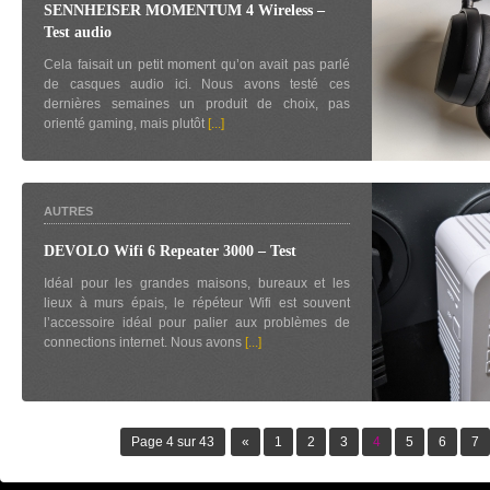
SENNHEISER MOMENTUM 4 Wireless –
Test audio
Cela faisait un petit moment qu’on avait pas parlé
de casques audio ici. Nous avons testé ces
dernières semaines un produit de choix, pas
orienté gaming, mais plutôt
[...]
AUTRES
DEVOLO Wifi 6 Repeater 3000 – Test
Idéal pour les grandes maisons, bureaux et les
lieux à murs épais, le répéteur Wifi est souvent
l’accessoire idéal pour palier aux problèmes de
connections internet. Nous avons
[...]
Page 4 sur 43
«
1
2
3
4
5
6
7