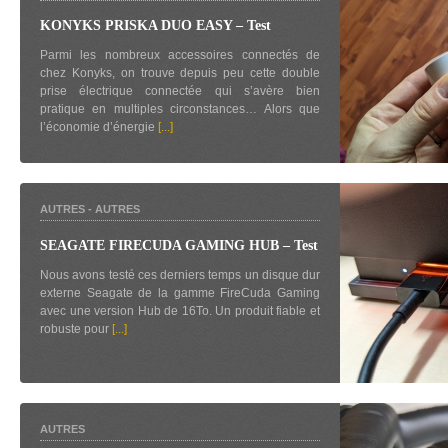
KONYKS PRISKA DUO EASY – Test
Parmi les nombreux accessoires connectés de
chez Konyks, on trouve depuis peu cette double
prise électrique connectée qui s’avère bien
pratique en multiples circonstances… Alors que
l’économie d’énergie
[...]
AUTRES
-
AUTRES
SEAGATE FIRECUDA GAMING HUB – Test
Nous avons testé ces derniers temps un disque dur
externe Seagate de la gamme FireCuda Gaming
avec une version Hub de 16To. Un produit fiable et
robuste pour
[...]
AUTRES