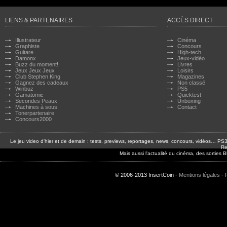
LIENS & PARTENAIRES
ACCÈS DIRECT
Illustrateur
Cinéma
Graphiste
Concours
Guitare
High-tech
Damonx
Jeux-vidéo
Buzz du moment!
Livres
Jeux Jeux Jeux
Loisirs
Club Stephen King
Magazines
Gagnez des cadeaux
Non classé
Winbuz
PS5
Gamatomic
Quicktest
Secondes Peaux
Unboxing
Machines à sous
Contact
Tonerpartenaire
Concours2000
Le jeu video d'hier et de demain : tests, previews, reportages, news, concours, vidéos… P
Re
Mais aussi l'actualité du cinéma, des sorties
© 2006-2013 InsertCoin -
Mentions légales
-