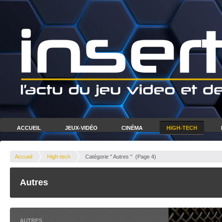
ACCUEIL
JEUX-VIDÉO
CINÉMA
HIGH-TECH
Accueil
High-tech
Catégorie " Autres "
(Page 4)
Autres
AUTRES