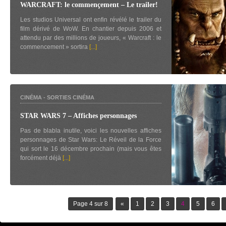
WARCRAFT: le commençement – Le trailer!
Les studios Universal ont enfin révélé le trailer du
film dérivé de WoW. En chantier depuis 2006 et
attendu par des millions de joueurs, « Warcraft : le
commencement » sortira
[...]
CINÉMA
-
SORTIES CINÉMA
STAR WARS 7 – Affiches personnages
Pas de blabla inutile, voici les nouvelles affiches
personnages de Star Wars: Le Réveil de la Force
qui sort le 16 décembre prochain (mais vous êtes
forcément déjà
[...]
Page 4 sur 8
«
1
2
3
4
5
6