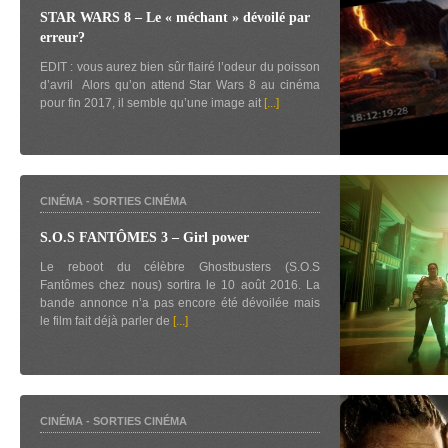
STAR WARS 8 – Le « méchant » dévoilé par
erreur?
EDIT : vous aurez bien sûr flairé l’odeur du poisson
d’avril
Alors qu’on attend Star Wars 8 au cinéma
pour fin 2017, il semble qu’une image ait
[...]
CINÉMA
-
SORTIES CINÉMA
S.O.S FANTÔMES 3 – Girl power
Le reboot du célèbre Ghostbusters (S.O.S
Fantômes chez nous) sortira le 10 août 2016. La
bande annonce n’a pas encore été dévoilée mais
le film fait déjà parler de
[...]
CINÉMA
-
SORTIES CINÉMA