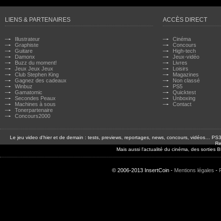
LIENS & PARTENAIRES
ACCÈS DIRECT
Illustrateur
Cinéma
Graphiste
Concours
Guitare
High-tech
Damonx
Jeux-vidéo
Buzz du moment!
Livres
Jeux Jeux Jeux
Loisirs
Club Stephen King
Magazines
Gagnez des cadeaux
Non classé
Winbuz
PS5
Gamatomic
Quicktest
Secondes Peaux
Unboxing
Machines à sous
Contact
Tonerpartenaire
Concours2000
Le jeu video d'hier et de demain : tests, previews, reportages, news, concours, vidéos… P
Re
Mais aussi l'actualité du cinéma, des sorties
© 2006-2013 InsertCoin -
Mentions légales
-