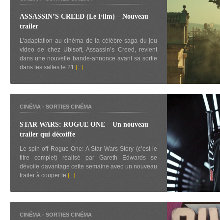
ASSASSIN’S CREED (Le Film) – Nouveau
trailer
L’adaptation au cinéma de la célèbre saga du jeu
video de chez Ubisoft, Assassin’s Creed, revient
dans une nouvelle bande-annonce avant sa sortie
dans les salles le 21
[...]
CINÉMA
-
SORTIES CINÉMA
STAR WARS: ROGUE ONE – Un nouveau
trailer qui décoiffe
Le spin-off Rogue One: A Star Wars Story (c’est le
titre complet) réalisé par Gareth Edwards se
dévoile davantage cette semaine avec un nouveau
trailer à couper le
[...]
CINÉMA
-
SORTIES CINÉMA