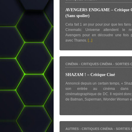
AVENGERS ENDGAME – Critique C
(Sans spoiler)
Cela fait 1 an jour pour jour que les fan
Cinematic Universe attendent le r
Avengers pour en découdre une fois p
avec Thanos.
[...]
CINÉMA
-
CRITIQUES CINÉMA
-
SORTIES 
SHAZAM ! – Critique Ciné
Annoncé depuis un certain temps, « Shaza
son entrée au cinéma dans l’
cinématographique de DC. Il rejoint don
de Batman, Superman, Wonder Woman e
AUTRES
-
CRITIQUES CINÉMA
-
SORTIES 