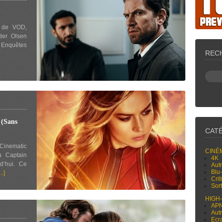
s de VOD,
der Olsen
es Enquêtes
REC
(Sans
CAT
inematic
CINÉ
u Captain
4K
rd’hui. Ce
Aut
Blu
...]
Cri
Sor
HIGH
AP
Aut
Ecr