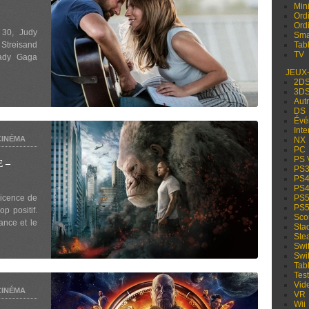
Min
Ord
Ord
 30, Judy
Sma
Streisand
Tabl
TV
Lady Gaga
JEUX
2D
3D
Aut
DS
Évé
Inte
CINÉMA
NX
PC
PS 
 –
PS
PS
PS
licence de
PS
PS
op positif.
Sco
ance et le
Sta
Ste
Swi
Swi
Tabl
Test
Vid
CINÉMA
VR
Wii