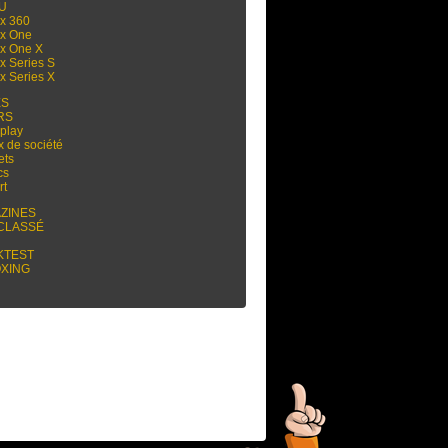
 U
x 360
x One
x One X
x Series S
x Series X
ES
RS
play
x de société
ets
cs
rt
ZINES
CLASSÉ
KTEST
XING