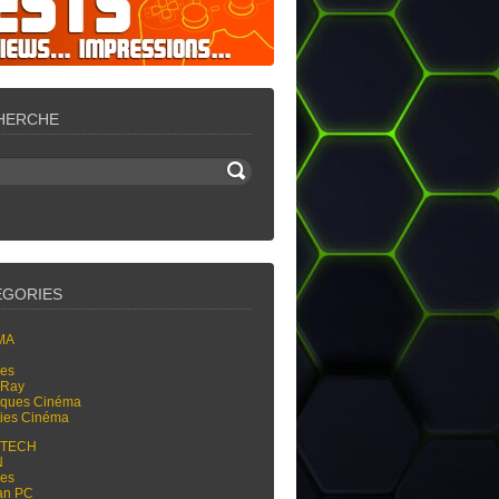
HERCHE
ÉGORIES
MA
res
-Ray
tiques Cinéma
ties Cinéma
-TECH
N
res
an PC