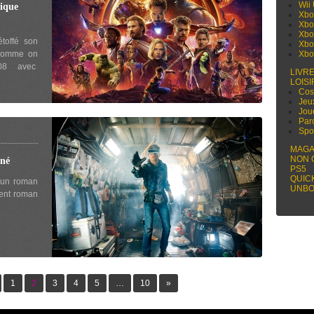
Wii
ique
Xbo
Xbo
Xbo
toffé son
Xbo
 comme on
Xbo
008 avec
LIVR
LOISI
Cos
Jeu
Jou
Par
Spo
MAGA
NON 
né
PS5
QUIC
d’un roman
UNBO
llent roman
1
2
3
4
5
…
10
»