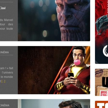
iné
s du Marvel
etour des
our toute
CINÉMA
m ! » fait
univers
c le monde
t
[...]
CINÉMA