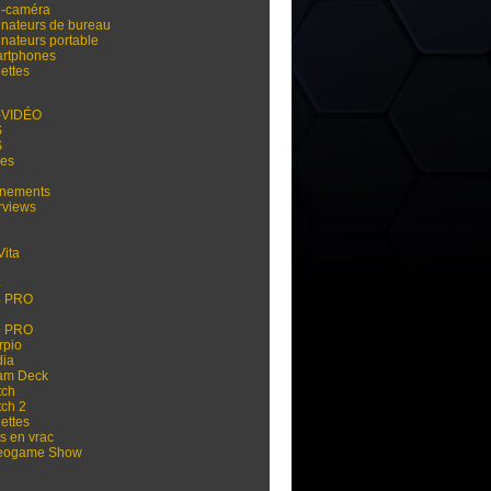
i-caméra
inateurs de bureau
inateurs portable
rtphones
ettes
-VIDÉO
S
S
res
nements
rviews
Vita
3
4
4 PRO
5
5 PRO
rpio
dia
am Deck
tch
tch 2
ettes
s en vrac
eogame Show